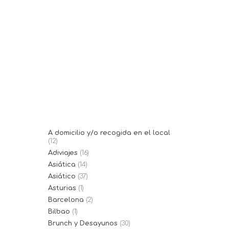
06/01/2023
Periplo Portixol
Periplo es un restaurante de
cocina mediterránea frente al
paseo del Portixol....
A domicilio y/o recogida en el local
(12)
Adiviajes
(16)
Asiática
(14)
Asiático
(37)
Asturias
(1)
Barcelona
(2)
Bilbao
(1)
Brunch y Desayunos
(30)