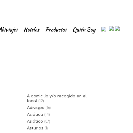
Adiviajes
Hoteles
Productos
Quién Soy
A domicilio y/o recogida en el
local
(12)
Adiviajes
(16)
Asiática
(14)
Asiático
(37)
Asturias
(1)