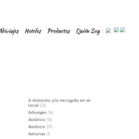
Adiviajes
Hoteles
Productos
Quién Soy
A domicilio y/o recogida en el
local
(12)
Adiviajes
(16)
Asiática
(14)
Asiático
(37)
Asturias
(1)