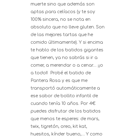
muerte sino que además son
aptas para celíacos (y te soy
100% sincera, no se nota en
absoluto que no lleve gluten. Son
de las mejores tartas que he
comido últimamente). Y si encima
te hablo de los batidos gigantes
que tienen, ya no sabrás si ir a
comer, a merendar o a cenar… ¡¡o
a todo!! Probé el batido de
Pantera Rosa y es que me
transportó automáticamente a
ese sabor de bollito infantil de
cuando tenía 10 años. Por 4€
puedes disfrutar de los batidos
que menos te esperes: de mars,
twix, tigretón, oreo, kit kat,
huesitos, kínder bueno,… Y como