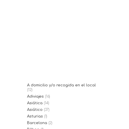
19/12/2017
Burger Doze
El Burger Doze es una
hamburguesería mallorquina en el
pueblo de Llucmajor...
A domicilio y/o recogida en el local
(12)
Adiviajes
(16)
Asiática
(14)
Asiático
(37)
Asturias
(1)
Barcelona
(2)