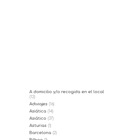
19/12/2017
Burger Doze
El Burger Doze es una
hamburguesería mallorquina en el
pueblo de Llucmajor...
A domicilio y/o recogida en el local
(12)
Adiviajes
(16)
Asiática
(14)
Asiático
(37)
Asturias
(1)
Barcelona
(2)