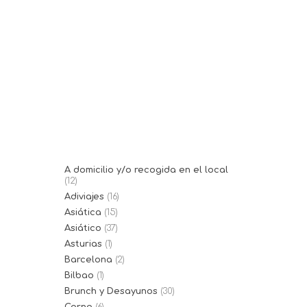
01/11/2019
Raw Coco
Raw Coco Restores and Health es
una franquicia de comida
saludable. Ofrecen...
A domicilio y/o recogida en el local
(12)
Adiviajes
(16)
Asiática
(15)
Asiático
(37)
Asturias
(1)
Barcelona
(2)
Bilbao
(1)
Brunch y Desayunos
(30)