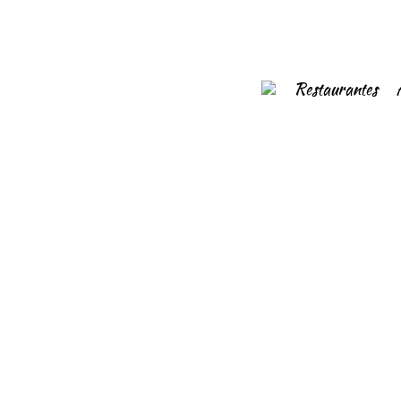
Restaurantes
16/08/2019
Ca’s Patró March