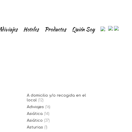
Adiviajes
Hoteles
Productos
Quién Soy
A domicilio y/o recogida en el
local
(12)
Adiviajes
(16)
Asiática
(14)
Asiático
(37)
Asturias
(1)