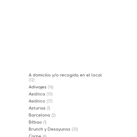
15/09/2017
Casa Manolo- Bodegas
Barahona
El restaurante Casa Manolo es un
clásico de Ses Salines con una...
A domicilio y/o recogida en el local
(12)
Adiviajes
(16)
Asiática
(15)
Asiático
(37)
Asturias
(1)
Barcelona
(2)
Bilbao
(1)
Brunch y Desayunos
(30)
Carne
(6)