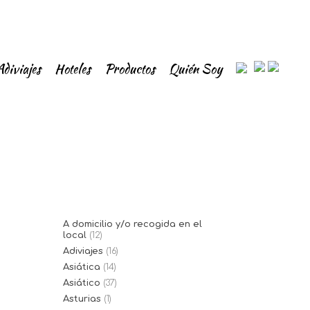
Adiviajes
Hoteles
Productos
Quién Soy
A domicilio y/o recogida en el
local
(12)
Adiviajes
(16)
Asiática
(14)
Asiático
(37)
Asturias
(1)