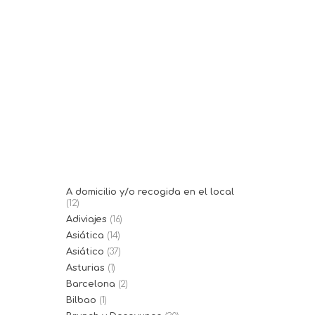
10/03/2023
Santa Chiara
Santa Chiara es una pizzería
napolitana en la calle
Blanquerna....
A domicilio y/o recogida en el local
(12)
Adiviajes
(16)
Asiática
(14)
Asiático
(37)
Asturias
(1)
Barcelona
(2)
Bilbao
(1)