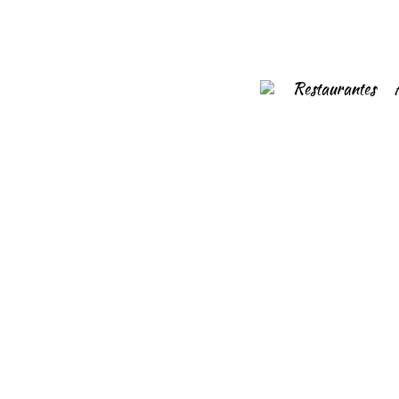
Restaurantes
31/01/2020
Krishná indian