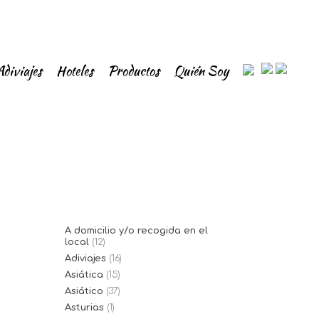
Adiviajes
Hoteles
Productos
Quién Soy
A domicilio y/o recogida en el
local
(12)
Adiviajes
(16)
Asiática
(15)
Asiático
(37)
Asturias
(1)