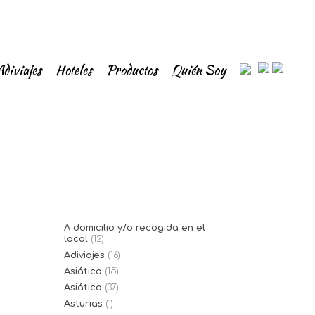
Adiviajes
Hoteles
Productos
Quién Soy
A domicilio y/o recogida en el
local
(12)
Adiviajes
(16)
Asiática
(15)
Asiático
(37)
Asturias
(1)