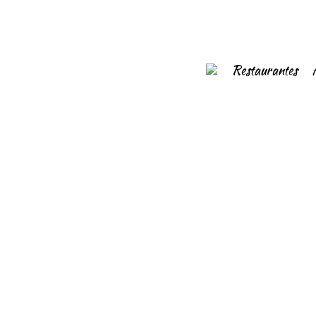
Restaurantes
07/09/2021
-
Indivisible Gastrotruck