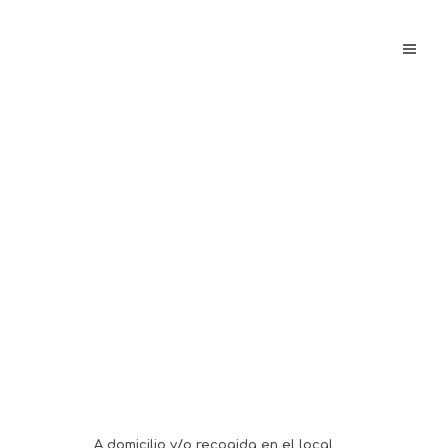
12/07/2024
Es Molí
Es Molí Sa Coma está dentro del
hotel CM Mallorca Palace 5*...
A domicilio y/o recogida en el local