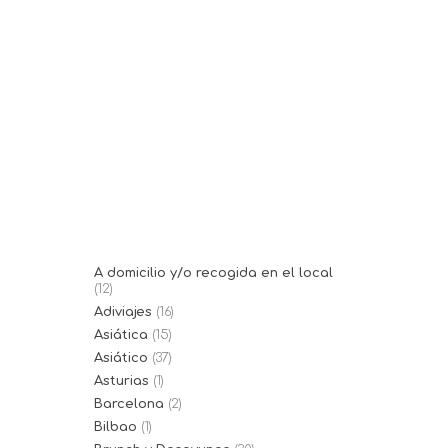
09/08/2024
E-Cosí Sa Pobla
È-Cosí es un restaurante de
cocina tradicional mallorquina
con patio interior en...
A domicilio y/o recogida en el local
(12)
Adiviajes
(16)
Asiática
(15)
Asiático
(37)
Asturias
(1)
Barcelona
(2)
Bilbao
(1)