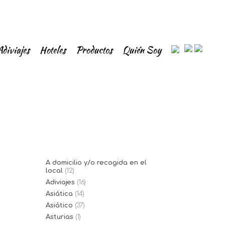
Adiviajes
Hoteles
Productos
Quién Soy
A domicilio y/o recogida en el
local
(12)
Adiviajes
(16)
Asiática
(14)
Asiático
(37)
Asturias
(1)