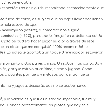
 muy recomendable.
s espectáculos de niguiris, recomiendo encarecidamente que
ato fuera de carta, os sugiero que os dejéis llevar por Irene y
temaki estuvo de lujo.
a mallorquina
(13’50€), el camarero nos sugirió
semidulce (4’50€),
para poder “mojar” en el delicioso caldo
 Ojalá os pudiera hacer llegar su olor a través de este
fue un plato que me conquistó. 100% recomendable.
4€). La salsa le aportaba un toque diferenciador, estuvieron
sirvieron junto a dos panes chinos. Un sabor más conocido y
bién, porque estuvo buenísimo, tierno y jugoso. Como
s crocantes por fuera y melosos por dentro, fueron
nísima y jugosa, desearás que no se acabe nunca.
, y la verdad es que fue un servicio impecable, fue muy
onal. Conoce perfectamente los platos que hay en el