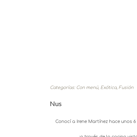
Categorías:
Con menú
,
Exótica
,
Fusión
Nus
Conocí a Irene Martínez hace unos 
¡a través de la cocina vis