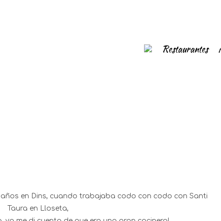
Restaurantes
6 años en Dins, cuando trabajaba codo con codo con Santi
Taura en Lloseta,
ta, ya me di cuenta de que era una gran cocinera!