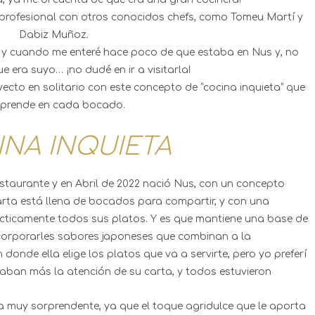
 profesional con otros conocidos chefs, como Tomeu Martí y
Dabiz Muñoz.
, y cuando me enteré hace poco de que estaba en Nus y, no
ue era suyo… ¡no dudé en ir a visitarla!
ecto en solitario con este concepto de “cocina inquieta” que
prende en cada bocado.
NA INQUIETA
estaurante y en Abril de 2022 nació Nus, con un concepto
arta está llena de bocados para compartir, y con una
ácticamente todos sus platos. Y es que mantiene una base de
ncorporarles sabores japoneses que combinan a la
donde ella elige los platos que va a servirte, pero yo preferí
maban más la atención de su carta, y todos estuvieron
lla muy sorprendente, ya que el toque agridulce que le aporta