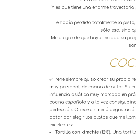
Y es que tiene una enorme trayectoria
Le había perdido totalmente la pista
sólo eso, sino q
Me alegro de que haya iniciado su proy
sor
COCI
✅ Irene siempre quiso crear su propio r
muy personal, de cocina de autor. Su c
influencia asiática muy marcada en pr
cocina española y a la vez consigue i
perfección. Ofrece un menú degustación 
optar por elegir los platos que me lla
excelentes:
Tortilla con kimchie
(12€). Una torti