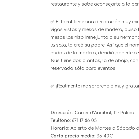
restaurante y sabe aconsejarte a la per
✅ El local tiene una decoración muy min
vigas vistas y mesas de madera, quiso h
mesas las hizo Irene junto a su hermano
la sala, la creó su padre. Así que el n
nudos de la madera, decidió ponerle a 
Nus tiene dos plantas, la de abajo, con
reservada sólo para eventos.
✅ ¡Realmente me sorprendió muy gratam
Dirección:
Carrer d’Anníbal, 11 · Palma
Teléfono:
871 17 86 03
Horario:
Abierto de Martes a Sábado de
Carta precio medio:
35-40€