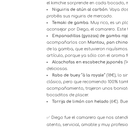
el kimchie sorprende en cada bocado,
Niguiris de atún al carbón
. Vaya do
probéis sus niguiris de mercado.
Temaki de gamba
. Muy rico, es un pl
aconsejar por Diego, el camarero. Este 
Empanadillas (gyozas) de gamba roj
acompañarlos con
Mantou, pan chino 
de la gamba, que estuvieron riquísimos.
artículo, porque ya sólo con el aroma 
Alcachofas en escabeche japonés
(1
deliciosas.
Rabo de buey “à la royale”
(18€), lo 
clásico, pero que recomiendo 100% tam
acompañamiento, trajeron unos boniato
bocaditos de placer.
Torrija de limón con helado
(6€). Bue
✅ Diego fue el camarero que nos atendió
atento, servicial, amable y muy profesi