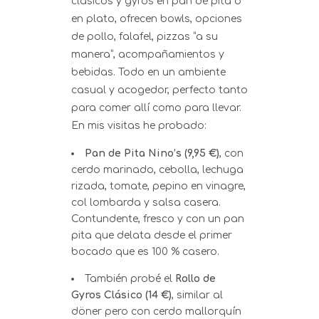
clásicos y gyros en pan de pita o
en plato, ofrecen bowls, opciones
de pollo, falafel, pizzas “a su
manera”, acompañamientos y
bebidas. Todo en un ambiente
casual y acogedor, perfecto tanto
para comer allí como para llevar.
En mis visitas he probado:
Pan de Pita Nino’s (9,95 €)
, con
cerdo marinado, cebolla, lechuga
rizada, tomate, pepino en vinagre,
col lombarda y salsa casera.
Contundente, fresco y con un pan
pita que delata desde el primer
bocado que es 100 % casero.
También probé el
Rollo de
Gyros Clásico (14 €)
, similar al
döner pero con cerdo mallorquín