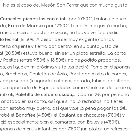
s. No es el caso del Mesón Son Ferrer que con mucho gusto
Caracoles picantitos con alioli
, por 10’50€, tenían un buen
ado;
Frito de Marisco
por 12’50€, también me gustó mucho;
 me parecieron bastante secas, no las volvería a pedir.
lo lechal
(18’50€. A pesar de ser muy exigente con los
teza crujiente y tierno por dentro, en su punto justo de
al
(20’50€) estuvo buena, sin ser un plato estrella. La carta
 Paellas (entre 9’50€ y 13’50€), no he podido probarlas,
, así que en mi próxima visita las pediré. También disponen
lo, Brochetas, Chuletón de Ávila, Parrillada mixta de carnes,…
 y de pescado (lenguado, calamar, dorada, lubina, parrillada,
cen un apartado de Especialidades como Chuletas de cordero,
mb oli,
Paletilla de cordero asada
,… Cobran 2€ por persona
tá anotado en su carta, así que si no lo rechazas, no tienes
el pan estaba muy bueno, así que vale la pena pagar los 2€.
probé el
Banoffee
(4’50€), el
Coulant de chocolate
(5’50€) y
jó especialmente bien el camarero, con Bailey’s (4’50€).
sponen de menús infantiles por 7’50€ (un plato+ un refresco +