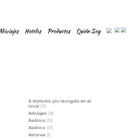
Adiviajes
Hoteles
Productos
Quién Soy
A domicilio y/o recogida en el
local
(12)
Adiviajes
(16)
Asiática
(15)
Asiático
(37)
Asturias
(1)