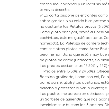
rancho mal cocinada y un local sin má
te voy a describir.
✅ La carta dispone de entrantes como
sabor gracias a su caldo bien potenci
no obstante, las
P
atatas bravas
(6’50€)
Como plato principal, probé el
Cochinil
cochinillos, éste me gustó bastante. Cor
horneado). La
Paletilla de cordero lech
contiene otros platos como Arroz Brut y
pero me han dicho que están muy buenas
de platos de carne (Entrecotte, Solomil
Los precios oscilan entre 15’50€ y 22€)
… Precios entre 15’50€ y 24’50€). Ofre
Bacalao gratinado, Lomo con col, Pa a
por el pan, el alioli y las aceitunas, es
derecho a protestar al ver la cuenta; 
Los postres me parecieron deliciosos, 
un
Sorbete de almendra
que nos aconse
Increíblemente buenos los 3 postres. Di