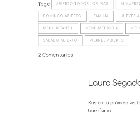
Tags:
ABIERTO TODOS LOS DÍAS
ALMUERZ
DOMINGO ABIERTO
FAMILIA
JUEVES A
MENÚ INFANTIL
MENÚ MEDIODÍA
MES
SÁBADO ABIERTO
VIERNES ABIERTO
2 Comentarios
Laura Segad
Kris en tu próxima visi
buenísimo