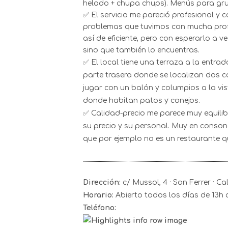
helado + chupa chups). Menús para gr
✅ El servicio me pareció profesional y
problemas que tuvimos con mucha profe
así de eficiente, pero con esperarlo a v
sino que también lo encuentras.
✅ El local tiene una terraza a la entra
parte trasera donde se localizan dos ca
jugar con un balón y columpios a la v
donde habitan patos y conejos.
✅
Calidad-precio me parece muy equili
su precio y su personal. Muy en conson
que por ejemplo no es un restaurante q
Dirección:
c/ Mussol, 4 · Son Ferrer · Ca
Horario:
Abierto todos los días de 13h 
Teléfono: