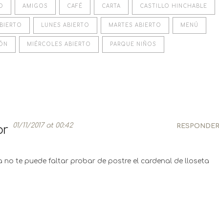
O
AMIGOS
CAFÉ
CARTA
CASTILLO HINCHABLE
BIERTO
LUNES ABIERTO
MARTES ABIERTO
MENÚ
ÓN
MIÉRCOLES ABIERTO
PARQUE NIÑOS
01/11/2017 at 00:42
RESPONDE
or
ta no te puede faltar probar de postre el cardenal de lloseta