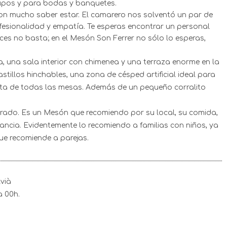
upos y para bodas y banquetes.
 con mucho saber estar. El camarero nos solventó un par de
sionalidad y empatía. Te esperas encontrar un personal
eces no basta; en el Mesón Son Ferrer no sólo lo esperas,
da, una sala interior con chimenea y una terraza enorme en la
stillos hinchables, una zona de césped artificial ideal para
ista de todas las mesas. Además de un pequeño corralito
brado. Es un Mesón que recomiendo por su local, su comida,
ancia. Evidentemente lo recomiendo a familias con niños, ya
ue recomiende a parejas.
lvià
a 00h.