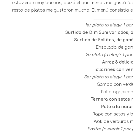
estuvieron muy buenos, quizá el que menos me gustó fuer
resto de platos me gustaron mucho. El menú consistía e
___________________
1er plato (a elegir 1 po
Surtido de Dim Sum variados, d
Surtido de Rollitos, de ga
Ensalada de ga
2o plato (a elegir 1 po
Arroz 3 delicia
Tallarines con ver
3er plato (a elegir 1 po
Gamba con verdu
Pollo agripican
Ternera con setas r
Pato a la naran
Rape con setas y 
Wok de verduras m
Postre (a elegir 1 por