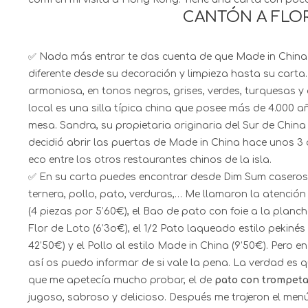
CANTÓN A FLOR
✅ Nada más entrar te das cuenta de que Made in China 
diferente desde su decoración y limpieza hasta su carta.
armoniosa, en tonos negros, grises, verdes, turquesas y a
local es una silla típica china que posee más de 4.000 
mesa. Sandra, su propietaria originaria del Sur de China
decidió abrir las puertas de Made in China hace unos 3 
eco entre los otros restaurantes chinos de la isla.
✅ En su carta puedes encontrar desde Dim Sum caseros
ternera, pollo, pato, verduras,… Me llamaron la atención 
(4 piezas por 5’60€), el Bao de pato con foie a la planch
Flor de Loto (6’3o€), el 1/2 Pato laqueado estilo pekiné
42’50€) y el Pollo al estilo Made in China (9’50€). Pero 
así os puedo informar de si vale la pena. La verdad es
que me apetecía mucho probar, el de
pato con trompeta
jugoso, sabroso y delicioso. Después me trajeron el men