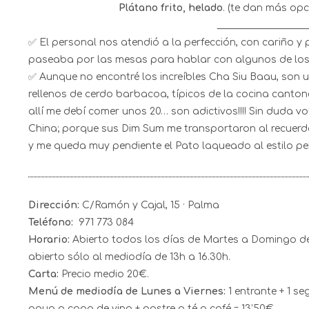
Plátano frito, helado
. (te dan más opc
___________________
✅ El personal nos atendió a la perfección, con cariño y 
paseaba por las mesas para hablar con algunos de lo
✅ Aunque no encontré los increíbles Cha Siu Baau, son 
rellenos de cerdo barbacoa, típicos de la cocina cant
allí me debí comer unos 20… son adictivos!!!! Sin duda v
China; porque sus Dim Sum me transportaron al recuerd
y me queda muy pendiente el Pato laqueado al estilo pe
Dirección:
C/Ramón y Cajal, 15 · Palma
Teléfono:
971 773 084
Horario:
Abierto todos los días de Martes a Domingo de 
abierto sólo al mediodía de 13h a 16.30h.
Carta:
Precio medio 20€.
Menú de mediodía de Lunes a Viernes:
1 entrante + 1 se
agua o copa de vino + postre o té o café = 13’50€.