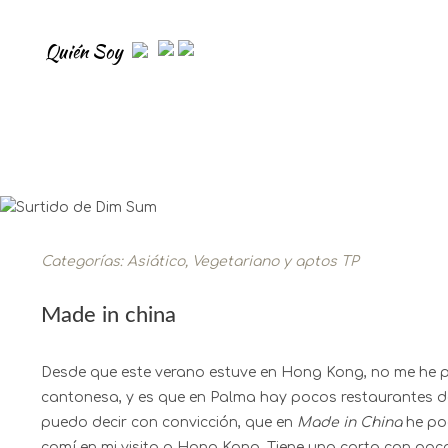
Quién Soy
Categorías:
Asiático
,
Vegetariano y aptos TP
Made in china
Desde que este verano estuve en Hong Kong, no me he p
cantonesa, y es que en Palma hay pocos restaurantes de
puedo decir con convicción, que en
Made in China
he po
comí en mi visita a Hong Kong. Tiene una carta con poco