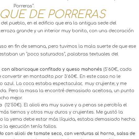
Porreras”.
QUE DE PORRERAS
del pueblo, en el edificio que era la antigua sede del
erraza grande y un interior muy bonito, con una decoración
uso en fin de semana, pero tuvimos la mala suerte de que ese
staban un “poco saturados”, palabras textuales del
a con albaricoque confitado y queso mahonés
(5’60€, cada
 convertir en montadito por 3’60€. En este caso no le
 azul. La coca estaba espectacular, muy crujiente; y me
lada. Pero la masa la encontré demasiado aceitosa, un punto
cho mejor.
o
(12’50€). El alioli era muy suave y a penas se percibía el
más tiernos y otros muy duros y crujientes. Me gustó la
lato la yema debe estar más líquida, estaba demasiado hecha.
la ejecución tenía fallos.
o con alioli de tomate seco, con verduras al horno, salsa de