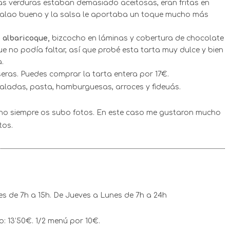
Las verduras estaban demasiado aceitosas, eran fritas en
acalao bueno y la salsa le aportaba un toque mucho más
 albaricoque,
bizcocho en láminas y cobertura de chocolate
e no podía faltar, así que probé esta tarta muy dulce y bien
.
eras. Puedes comprar la tarta entera por 17€.
aladas, pasta, hamburguesas, arroces y fideuás.
e no siempre os subo fotos. En este caso me gustaron mucho
tos.
es de 7h a 15h. De Jueves a Lunes de 7h a 24h
 13’50€. 1/2 menú por 10€.