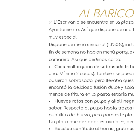
ALBARICO
✅ L’Escrivania se encuentra en la plaza 
Ayuntamiento. Así que dispone de una t
muy especial.
Dispone de menú semanal (13’50€), incl
fin de semana no hacían menú porque e
camarero. Así que pedimos carta:
Coca mallorquina de sobrasada frit
una. Mínimo 2 cocas). También se puede
pusieron sobrasada, pero llevaba queso
encantó la deliciosa fusión dulce y sa
menos de fritura en la pasta estaría mu
Huevos rotos con pulpo y alioli negr
sabor. Respecto al pulpo había trozos 
puntillita del huevo, pero para este p
Un plato que de sabor estuvo bien, pero 
Bacalao confitado al horno, gratinad