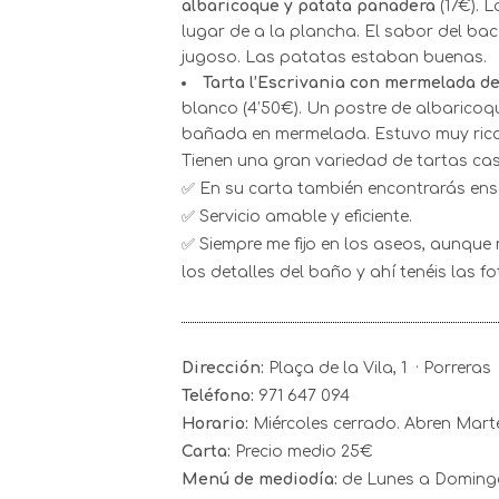
albaricoque y patata panadera
(17€). 
lugar de a la plancha. El sabor del b
jugoso. Las patatas estaban buenas.
Tarta l’Escrivania con mermelada de
blanco (4’50€). Un postre de albaricoqu
bañada en mermelada. Estuvo muy rica
Tienen una gran variedad de tartas cas
✅ En su carta también encontrarás ens
✅ Servicio amable y eficiente.
✅ Siempre me fijo en los aseos, aunqu
los detalles del baño y ahí tenéis las fo
Dirección:
Plaça de la Vila, 1 · Porreras
Teléfono:
971 647 094
Horario:
Miércoles cerrado. Abren Mart
Carta:
Precio medio 25€
Menú de mediodía:
de Lunes a Domingo: