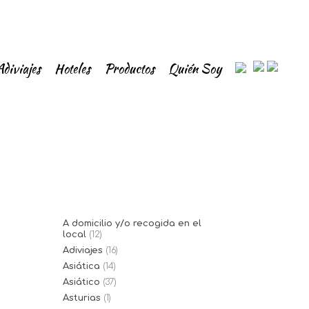
Adiviajes
Hoteles
Productos
Quién Soy
A domicilio y/o recogida en el
local
(12)
Adiviajes
(16)
Asiática
(14)
Asiático
(37)
Asturias
(1)