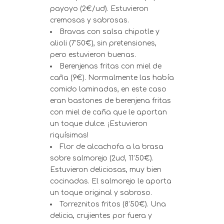
payoyo (2€/ud). Estuvieron
cremosas y sabrosas.
Bravas con salsa chipotle y
alioli (7’50€), sin pretensiones,
pero estuvieron buenas.
Berenjenas fritas con miel de
caña (9€). Normalmente las había
comido laminadas, en este caso
eran bastones de berenjena fritas
con miel de caña que le aportan
un toque dulce. ¡Estuvieron
riquísimas!
Flor de alcachofa a la brasa
sobre salmorejo (2ud, 11’50€).
Estuvieron deliciosas, muy bien
cocinadas. El salmorejo le aporta
un toque original y sabroso.
Torreznitos fritos (8’50€). Una
delicia, crujientes por fuera y