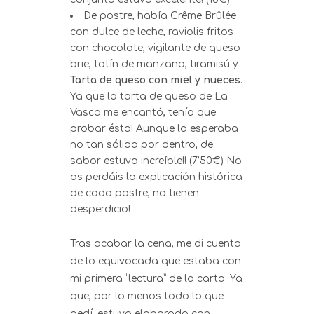
De postre, había Crême Brûlée
con dulce de leche, raviolis fritos
con chocolate, vigilante de queso
brie, tatín de manzana, tiramisú y
Tarta de queso con miel y nueces
.
Ya que la tarta de queso de La
Vasca me encantó, tenía que
probar ésta! Aunque la esperaba
no tan sólida por dentro, de
sabor estuvo increíble!! (7’50€) No
os perdáis la explicación histórica
de cada postre, no tienen
desperdicio!
Tras acabar la cena, me di cuenta
de lo equivocada que estaba con
mi primera “lectura” de la carta. Ya
que, por lo menos todo lo que
pedí, estuvo elaborado con