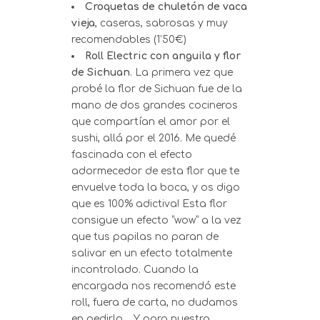
Croquetas de chuletón de vaca
vieja
, caseras, sabrosas y muy
recomendables (1’50€)
Roll Electric con anguila y flor
de Sichuan
. La primera vez que
probé la flor de Sichuan fue de la
mano de dos grandes cocineros
que compartían el amor por el
sushi, allá por el 2016. Me quedé
fascinada con el efecto
adormecedor de esta flor que te
envuelve toda la boca, y os digo
que es 100% adictiva! Esta flor
consigue un efecto “wow” a la vez
que tus papilas no paran de
salivar en un efecto totalmente
incontrolado. Cuando la
encargada nos recomendó este
roll, fuera de carta, no dudamos
en pedirlo… Y para nuestra