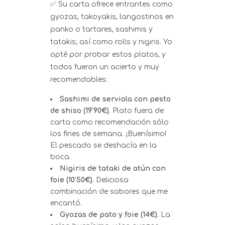
✅ Su carta ofrece entrantes como
gyozas, takoyakis, langostinos en
panko o tartares, sashimis y
tatakis; así como rolls y nigiris. Yo
opté por probar estos platos, y
todos fueron un acierto y muy
recomendables:
Sashimi de serviola con pesto
de shiso (19’90€)
. Plato fuera de
carta como recomendación sólo
los fines de semana. ¡Buenísimo!
El pescado se deshacía en la
boca.
Nigiris de tataki de atún con
foie (10’50€)
. Deliciosa
combinación de sabores que me
encantó.
Gyozas de pato y foie (14€).
La