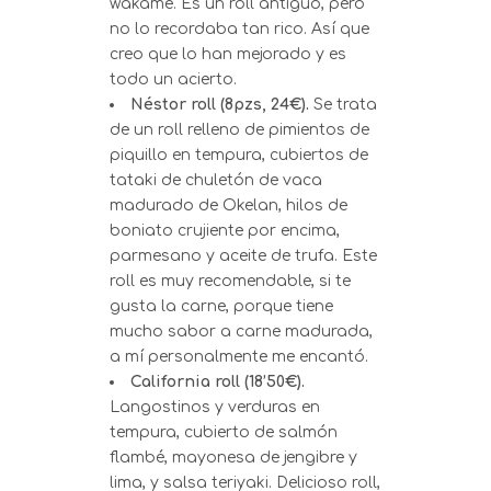
wakame. Es un roll antiguo, pero
no lo recordaba tan rico. Así que
creo que lo han mejorado y es
todo un acierto.
Néstor roll
(8pzs, 24€).
Se trata
de un roll relleno de pimientos de
piquillo en tempura, cubiertos de
tataki de chuletón de vaca
madurado de Okelan, hilos de
boniato crujiente por encima,
parmesano y aceite de trufa. Este
roll es muy recomendable, si te
gusta la carne, porque tiene
mucho sabor a carne madurada,
a mí personalmente me encantó.
California roll (18’50€).
Langostinos y verduras en
tempura, cubierto de salmón
flambé, mayonesa de jengibre y
lima, y salsa teriyaki. Delicioso roll,