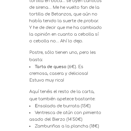
tortilla en boca… se oyen cánticos
de sirena… Me he vuelto fan de la
tortilla de Betanzos, que aún no
había tenido la suerte de probar.
Y he de decir que me ha cambiado
la opinión en cuanto a cebolla sí
o cebolla no… Ahí lo dejo.
Postre, sólo tienen uno, pero les
basta:
Tarta de queso
(6€). Es
cremosa, casera y deliciosa!
Estuvo muy rica!
Aquí tenéis el resto de la carta,
que también apetece bastante:
E
nsalada de burrata (15€)
Ventresca de atún con pimiento
asado del Bierzo (14’50€)
Zamburiñas a la plancha (18€)