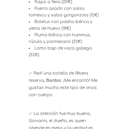
Pulpo a feira (20€)
Puerro asado con salsa
romescu y salsa gorgonzola (12€)
Boletus con paleta ibérica y
yema de huevo (18€)
Pluma ibérica con hummus,
rúcula y parmesano (22€)
Lomo bajo de vaca gallega
(32€)
✅ Pedí una botella de Ribera
reserva,
Bardos
. ¡Me encantó! Me
gustan mucho este tipo de vinos
con cuerpo.
✅ La atención fue muy buena,
Giovanni, el dueño, es quien
atiende en mesa y la verdad es