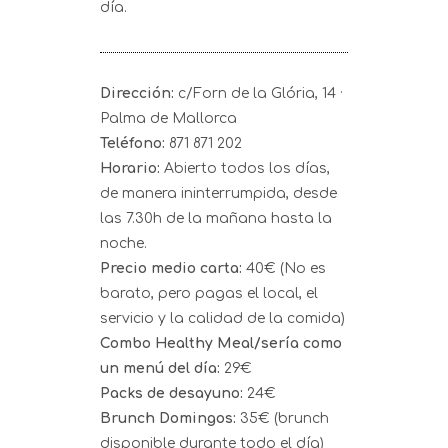
día.
Dirección:
c/Forn de la Glória, 14 ·
Palma de Mallorca
Teléfono:
871 871 202
Horario:
Abierto todos los días,
de manera ininterrumpida, desde
las 7.30h de la mañana hasta la
noche.
Precio medio carta:
40€ (No es
barato, pero pagas el local, el
servicio y la calidad de la comida)
Combo Healthy Meal/sería como
un menú del día:
29€
Packs de desayuno:
24€
Brunch Domingos:
35€ (brunch
disponible durante todo el día)