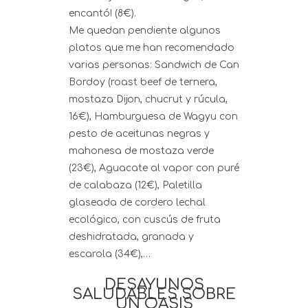
encantó! (8€).
Me quedan pendiente algunos
platos que me han recomendado
varias personas: Sandwich de Can
Bordoy (roast beef de ternera,
mostaza Dijon, chucrut y rúcula,
16€), Hamburguesa de Wagyu con
pesto de aceitunas negras y
mahonesa de mostaza verde
(23€), Aguacate al vapor con puré
de calabaza (12€), Paletilla
glaseada de cordero lechal
ecológico, con cuscús de fruta
deshidratada, granada y
escarola (34€),…
DESAYUNOS
SALUDABLES SOBRE
UN OASIS