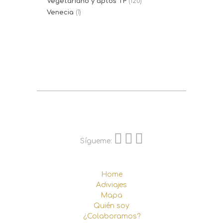
Vegetariano y aptos TP
(120)
Venecia
(1)
Sígueme:
Home
Adiviajes
Mapa
Quién soy
¿Colaboramos?