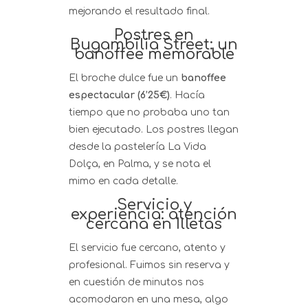
mejorando el resultado final.
Postres en
Bugambilia Street: un
banoffee memorable
El broche dulce fue un
banoffee
espectacular (6’25€)
. Hacía
tiempo que no probaba uno tan
bien ejecutado. Los postres llegan
desde la pastelería La Vida
Dolça, en Palma, y se nota el
mimo en cada detalle.
Servicio y
experiencia: atención
cercana en Illetas
El servicio fue cercano, atento y
profesional. Fuimos sin reserva y
en cuestión de minutos nos
acomodaron en una mesa, algo