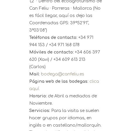
1,2 · Dentro del ecoagroturismo de
Can Feliu · Porreras · Mallorca (No
es fácil llegar, aquí os dejo las
Coordenadas GPS: 39º52’91”,
3º03’08”)
Teléfonos de contacto:
+34 971
944 153 / +34 971 168 078
Móviles de contacto:
+34 606 397
620 (Xavi) / +34 609 613 213
(Carlos)
Mail
:
bodega@canfeliu.es
Página web de las bodegas
:
clica
aquí.
Horario:
de Abril a mediados de
Noviembre.
Servicios:
Para la visita se suelen
hacer grupos por idiomas, en
inglés o en castellano/mallorquín.