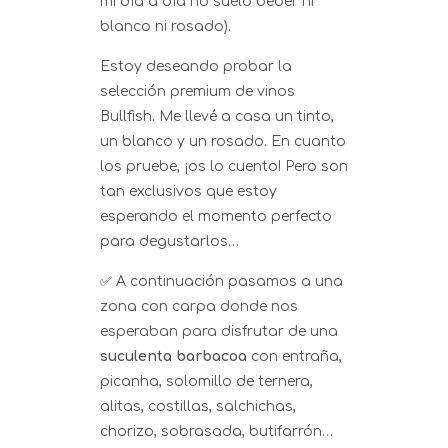
mi día a día no suelo beber ni
blanco ni rosado).
Estoy deseando probar la
selección premium de vinos
Bullfish. Me llevé a casa un tinto,
un blanco y un rosado. En cuanto
los pruebe, ¡os lo cuento! Pero son
tan exclusivos que estoy
esperando el momento perfecto
para degustarlos…
✅ A continuación pasamos a una
zona con carpa donde nos
esperaban para disfrutar de una
suculenta barbacoa
con entraña,
picanha, solomillo de ternera,
alitas, costillas, salchichas,
chorizo, sobrasada, butifarrón…