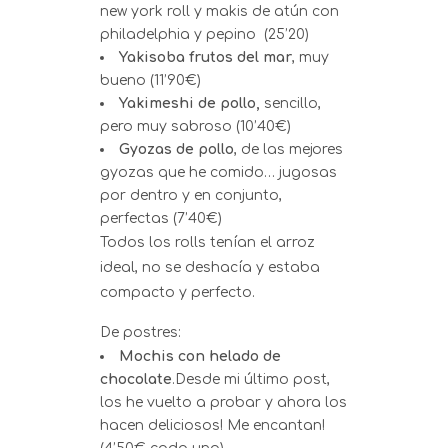
new york roll y makis de atún con
philadelphia y pepino (25’20)
Yakisoba frutos del mar
, muy
bueno (11’90€)
Yakimeshi de pollo,
sencillo,
pero muy sabroso (10’40€)
Gyozas de pollo
, de las mejores
gyozas que he comido… jugosas
por dentro y en conjunto,
perfectas (7’40€)
Todos los rolls tenían el arroz
ideal, no se deshacía y estaba
compacto y perfecto.
De postres:
Mochis con helado de
chocolate
.Desde mi último post,
los he vuelto a probar y ahora los
hacen deliciosos! Me encantan!