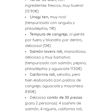
ingredientes frescos, muy bueno!
(13’90€)
Unagi ten
, muy rico!
(tempurizado con anguila y
philadelphia, 11€)
Tempura de cangrejo
, crujiente
por fuera y blandito por dentro,
delicioso! (12€)
Salmón lovers roll,
maravilloso,
delicioso y muy llamativo
(tempurizado con salmón, pepino,
philadelphia y aguacate 11’50€)
California roll,
sencillo, pero
bien elaborado (con palitos de
cangrejo, aguacate y mayonesa.
8’80€)
Delicioso
combi de 30 piezas
(para 2 personas): 4 sashimi de
salmón, 4 niguiris, california roll,