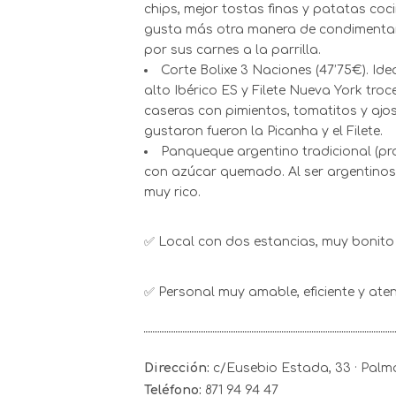
chips, mejor tostas finas y patatas co
gusta más otra manera de condimentarlo.
por sus carnes a la parrilla.
Corte Bolixe 3 Naciones (47’75€). Id
alto Ibérico ES y Filete Nueva York t
caseras con pimientos, tomatitos y ajo
gustaron fueron la Picanha y el Filete.
Panqueque argentino tradicional (pr
con azúcar quemado. Al ser argentinos,
muy rico.
✅ Local con dos estancias, muy bonito
✅ Personal muy amable, eficiente y aten
Dirección:
c/Eusebio Estada, 33 · Palm
Teléfono:
871 94 94 47