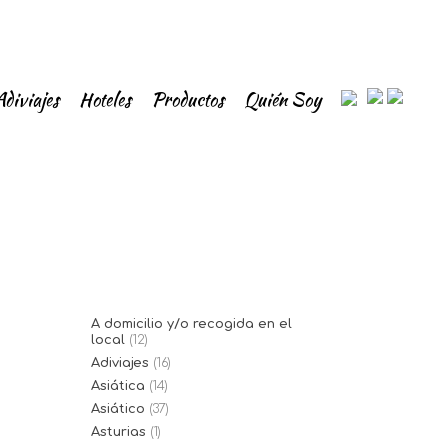
Adiviajes
Hoteles
Productos
Quién Soy
A domicilio y/o recogida en el
local
(12)
Adiviajes
(16)
Asiática
(14)
Asiático
(37)
Asturias
(1)