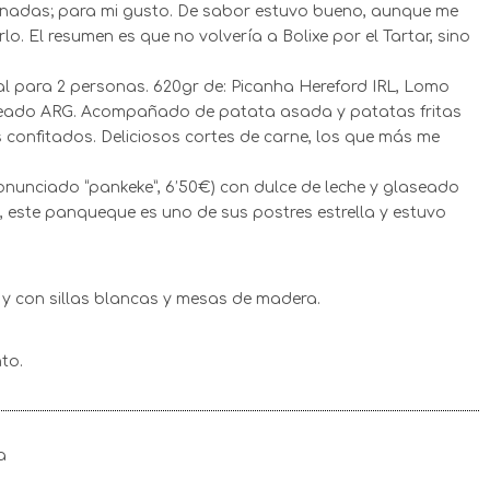
cinadas; para mi gusto. De sabor estuvo bueno, aunque me
 El resumen es que no volvería a Bolixe por el Tartar, sino
eal para 2 personas. 620gr de: Picanha Hereford IRL, Lomo
roceado ARG. Acompañado de patata asada y patatas fritas
s confitados. Deliciosos cortes de carne, los que más me
onunciado “pankeke”, 6’50€) con dulce de leche y glaseado
 este panqueque es uno de sus postres estrella y estuvo
 y con sillas blancas y mesas de madera.
to.
a