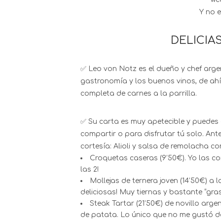
Y no 
DELICIA
✅ Leo von Notz es el dueño y chef arge
gastronomía y los buenos vinos, de a
completa de carnes a la parrilla.
✅ Su carta es muy apetecible y puedes 
compartir o para disfrutar tú solo. Ante
cortesía: Alioli y salsa de remolacha 
Croquetas caseras (9’50€). Yo las co
las 2!
Mollejas de ternera joven (14’50€) a l
deliciosas! Muy tiernas y bastante “gra
Steak Tartar (21’50€) de novillo arge
de patata. Lo único que no me gustó de