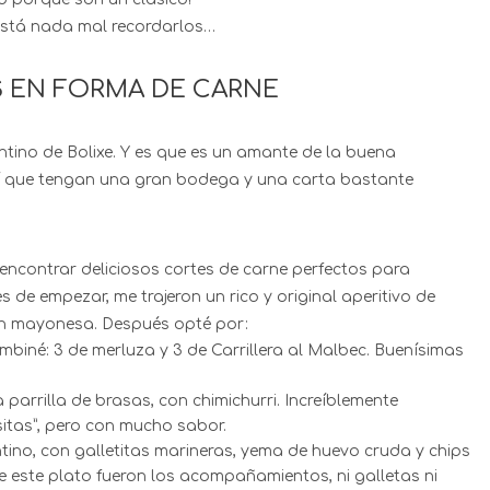
está nada mal recordarlos…
S EN FORMA DE CARNE
ntino de Bolixe. Y es que es un amante de la buena
hí que tengan una gran bodega y una carta bastante
encontrar deliciosos cortes de carne perfectos para
s de empezar, me trajeron un rico y original aperitivo de
con mayonesa. Después opté por:
mbiné: 3 de merluza y 3 de Carrillera al Malbec. Buenísimas
a parrilla de brasas, con chimichurri. Increíblemente
sitas”, pero con mucho sabor.
ntino, con galletitas marineras, yema de huevo cruda y chips
 este plato fueron los acompañamientos, ni galletas ni