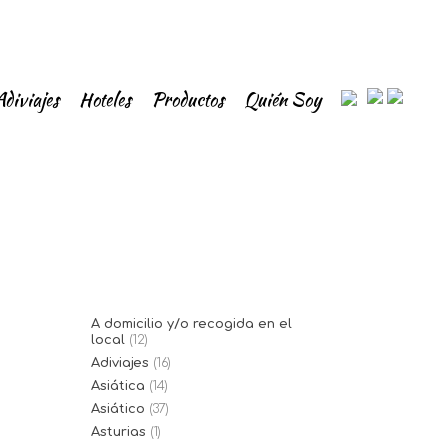
Adiviajes
Hoteles
Productos
Quién Soy
A domicilio y/o recogida en el
local
(12)
Adiviajes
(16)
Asiática
(14)
Asiático
(37)
Asturias
(1)