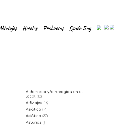
Adiviajes
Hoteles
Productos
Quién Soy
A domicilio y/o recogida en el
local
(12)
Adiviajes
(16)
Asiática
(14)
Asiático
(37)
Asturias
(1)