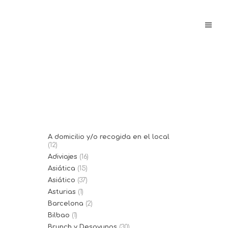
A domicilio y/o recogida en el local
(12)
Adiviajes
(16)
Asiática
(15)
Asiático
(37)
Asturias
(1)
Barcelona
(2)
Bilbao
(1)
Brunch y Desayunos
(30)