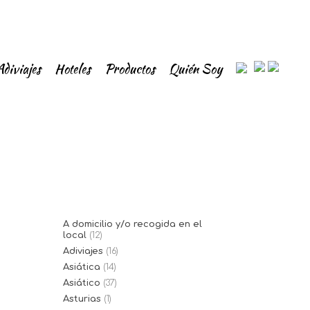
Adiviajes
Hoteles
Productos
Quién Soy
A domicilio y/o recogida en el
local
(12)
Adiviajes
(16)
Asiática
(14)
Asiático
(37)
Asturias
(1)