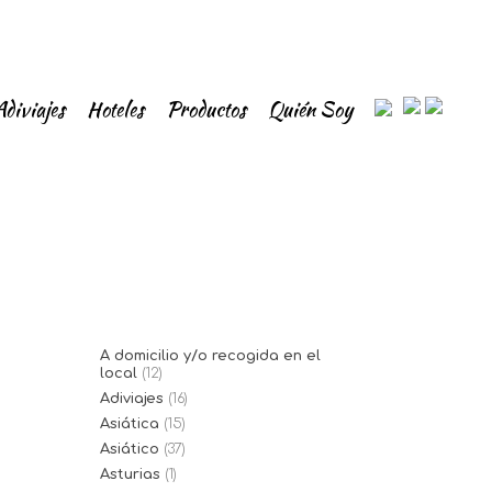
Adiviajes
Hoteles
Productos
Quién Soy
A domicilio y/o recogida en el
local
(12)
Adiviajes
(16)
Asiática
(15)
Asiático
(37)
Asturias
(1)