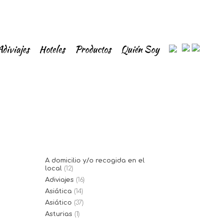
Adiviajes
Hoteles
Productos
Quién Soy
A domicilio y/o recogida en el
local
(12)
Adiviajes
(16)
Asiática
(14)
Asiático
(37)
Asturias
(1)